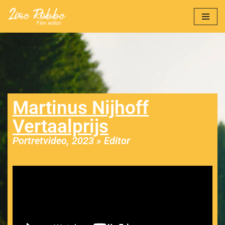
Ga
naar
de
inhoud
Martinus Nijhoff
Vertaalprijs
Portretvideo, 2023 » Editor