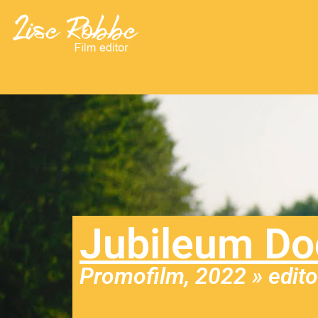
Ga
naar
de
inhoud
Jubileum D
Promofilm, 2022 » edito