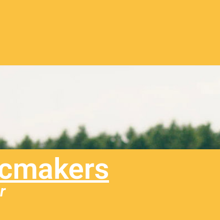
ocmakers
r