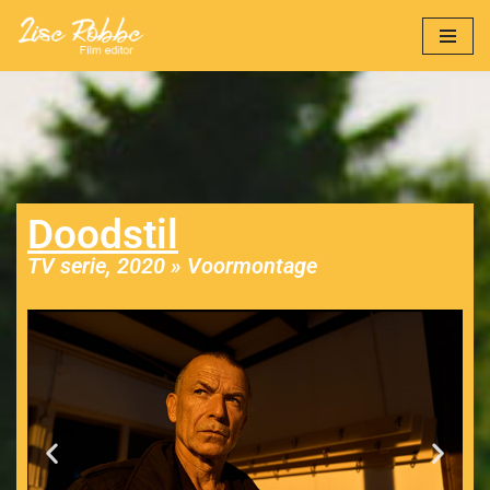
Ga
naar
de
inhoud
Doodstil
TV serie, 2020 » Voormontage